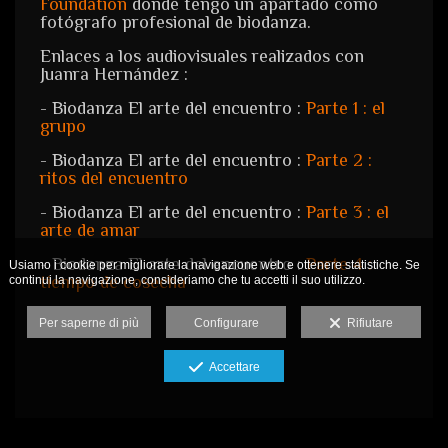
Foundation
donde tengo un apartado como
fotógrafo profesional de biodanza.
Enlaces a los audiovisuales realizados con
Juanra Hernández :
- Biodanza El arte del encuentro :
Parte 1 : el
grupo
- Biodanza El arte del encuentro :
Parte 2 :
ritos del encuentro
- Biodanza El arte del encuentro :
Parte 3 : el
arte de amar
- Biodanza El arte del encuentro :
Parte 4 :
Usiamo i cookie per migliorare la navigazione web e ottenere statistiche. Se
tiempo de cosecha
continui la navigazione, consideriamo che tu accetti il suo utilizzo.
Per saperne di più
Configurare
Rifiutare
Accettare